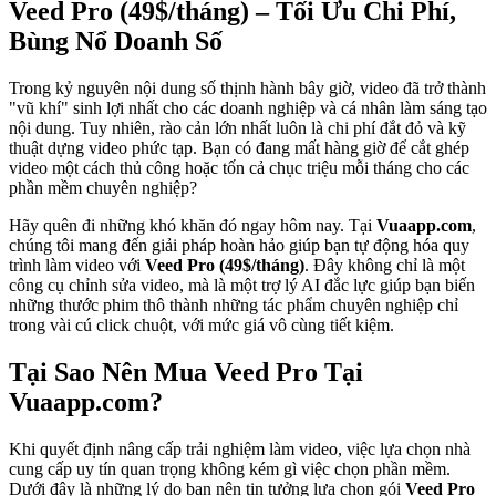
Veed Pro (49$/tháng) – Tối Ưu Chi Phí,
Bùng Nổ Doanh Số
Trong kỷ nguyên nội dung số thịnh hành bây giờ, video đã trở thành
"vũ khí" sinh lợi nhất cho các doanh nghiệp và cá nhân làm sáng tạo
nội dung. Tuy nhiên, rào cản lớn nhất luôn là chi phí đắt đỏ và kỹ
thuật dựng video phức tạp. Bạn có đang mất hàng giờ để cắt ghép
video một cách thủ công hoặc tốn cả chục triệu mỗi tháng cho các
phần mềm chuyên nghiệp?
Hãy quên đi những khó khăn đó ngay hôm nay. Tại
Vuaapp.com
,
chúng tôi mang đến giải pháp hoàn hảo giúp bạn tự động hóa quy
trình làm video với
Veed Pro (49$/tháng)
. Đây không chỉ là một
công cụ chỉnh sửa video, mà là một trợ lý AI đắc lực giúp bạn biến
những thước phim thô thành những tác phẩm chuyên nghiệp chỉ
trong vài cú click chuột, với mức giá vô cùng tiết kiệm.
Tại Sao Nên Mua Veed Pro Tại
Vuaapp.com?
Khi quyết định nâng cấp trải nghiệm làm video, việc lựa chọn nhà
cung cấp uy tín quan trọng không kém gì việc chọn phần mềm.
Dưới đây là những lý do bạn nên tin tưởng lựa chọn gói
Veed Pro