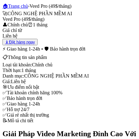
🏠
Trang chủ
›
Veed Pro (49$/tháng)
🚀
CÔNG NGHỆ PHẦN MỀM AI
Veed Pro (49$/tháng)
👤
Chính chủ
⏰
1 tháng
Giá chỉ từ
Liên hệ
📱
Đặt hàng ngay
⚡ Giao hàng 1-24h • 🛡️ Bảo hành trọn đời
📋
Thông tin sản phẩm
Loại tài khoản:
Chính chủ
Thời hạn:
1 tháng
Danh mục:
CÔNG NGHỆ PHẦN MỀM AI
Giá:
Liên hệ
🎯
Ưu điểm nổi bật
✅
Tài khoản chính hãng 100%
✅
Bảo hành trọn đời
✅
Giao hàng 1-24h
✅
Hỗ trợ 24/7
✅
Giá rẻ nhất thị trường
📝
Mô tả chi tiết
Giải Pháp Video Marketing Đỉnh Cao Với