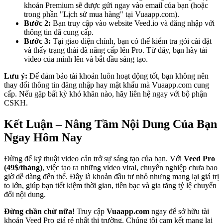
khoản Premium sẽ được gửi ngay vào email của bạn (hoặc
trong phần "Lịch sử mua hàng" tại Vuaapp.com).
Bước 2:
Bạn truy cập vào website Veed.io và đăng nhập với
thông tin đã cung cấp.
Bước 3:
Tại giao diện chính, bạn có thể kiểm tra gói cài đặt
và thấy trạng thái đã nâng cấp lên Pro. Từ đây, bạn hãy tải
video của mình lên và bắt đầu sáng tạo.
Lưu ý:
Để đảm bảo tài khoản luôn hoạt động tốt, bạn không nên
thay đổi thông tin đăng nhập hay mật khẩu mà Vuaapp.com cung
cấp. Nếu gặp bất kỳ khó khăn nào, hãy liên hệ ngay với bộ phận
CSKH.
Kết Luận – Nâng Tầm Nội Dung Của Bạn
Ngay Hôm Nay
Đừng để kỹ thuật video cản trở sự sáng tạo của bạn. Với
Veed Pro
(49$/tháng)
, việc tạo ra những video viral, chuyên nghiệp chưa bao
giờ dễ dàng đến thế. Đây là khoản đầu tư nhỏ nhưng mang lại giá trị
to lớn, giúp bạn tiết kiệm thời gian, tiền bạc và gia tăng tỷ lệ chuyển
đổi nội dung.
Đừng chần chừ nữa!
Truy cập
Vuaapp.com
ngay để sở hữu tài
khoản Veed Pro giá rẻ nhất thị trường. Chúng tôi cam kết mang lại