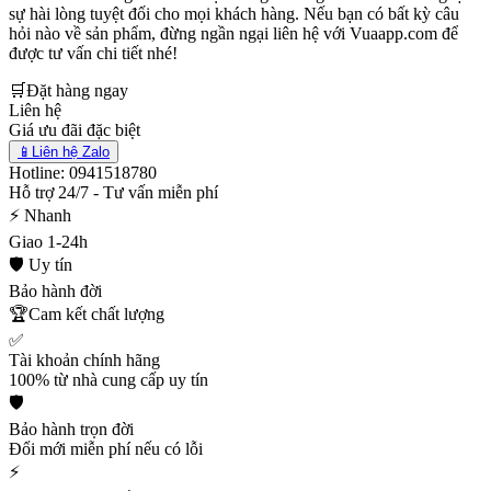
sự hài lòng tuyệt đối cho mọi khách hàng. Nếu bạn có bất kỳ câu
hỏi nào về sản phẩm, đừng ngần ngại liên hệ với Vuaapp.com để
được tư vấn chi tiết nhé!
🛒
Đặt hàng ngay
Liên hệ
Giá ưu đãi đặc biệt
📱
Liên hệ Zalo
Hotline: 0941518780
Hỗ trợ 24/7 - Tư vấn miễn phí
⚡ Nhanh
Giao 1-24h
🛡️ Uy tín
Bảo hành đời
🏆
Cam kết chất lượng
✅
Tài khoản chính hãng
100% từ nhà cung cấp uy tín
🛡️
Bảo hành trọn đời
Đổi mới miễn phí nếu có lỗi
⚡