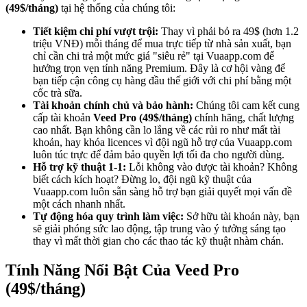
(49$/tháng)
tại hệ thống của chúng tôi:
Tiết kiệm chi phí vượt trội:
Thay vì phải bỏ ra 49$ (hơn 1.2
triệu VNĐ) mỗi tháng để mua trực tiếp từ nhà sản xuất, bạn
chỉ cần chi trả một mức giá "siêu rẻ" tại Vuaapp.com để
hưởng trọn vẹn tính năng Premium. Đây là cơ hội vàng để
bạn tiếp cận công cụ hàng đầu thế giới với chi phí bằng một
cốc trà sữa.
Tài khoản chính chủ và bảo hành:
Chúng tôi cam kết cung
cấp tài khoản
Veed Pro (49$/tháng)
chính hãng, chất lượng
cao nhất. Bạn không cần lo lắng về các rủi ro như mất tài
khoản, hay khóa licences vì đội ngũ hỗ trợ của Vuaapp.com
luôn túc trực để đảm bảo quyền lợi tối đa cho người dùng.
Hỗ trợ kỹ thuật 1-1:
Lỗi không vào được tài khoản? Không
biết cách kích hoạt? Đừng lo, đội ngũ kỹ thuật của
Vuaapp.com luôn sẵn sàng hỗ trợ bạn giải quyết mọi vấn đề
một cách nhanh nhất.
Tự động hóa quy trình làm việc:
Sở hữu tài khoản này, bạn
sẽ giải phóng sức lao động, tập trung vào ý tưởng sáng tạo
thay vì mất thời gian cho các thao tác kỹ thuật nhàm chán.
Tính Năng Nổi Bật Của Veed Pro
(49$/tháng)