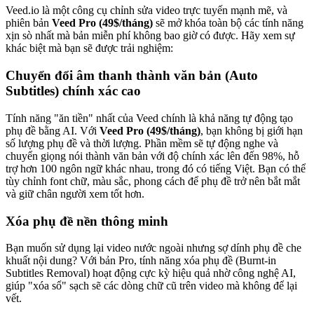
Veed.io là một công cụ chỉnh sửa video trực tuyến mạnh mẽ, và
phiên bản
Veed Pro (49$/tháng)
sẽ mở khóa toàn bộ các tính năng
xịn sò nhất mà bản miễn phí không bao giờ có được. Hãy xem sự
khác biệt mà bạn sẽ được trải nghiệm:
Chuyển đổi âm thanh thành văn bản (Auto
Subtitles) chính xác cao
Tính năng "ăn tiền" nhất của Veed chính là khả năng tự động tạo
phụ đề bằng AI. Với
Veed Pro (49$/tháng)
, bạn không bị giới hạn
số lượng phụ đề và thời lượng. Phần mềm sẽ tự động nghe và
chuyển giọng nói thành văn bản với độ chính xác lên đến 98%, hỗ
trợ hơn 100 ngôn ngữ khác nhau, trong đó có tiếng Việt. Bạn có thể
tùy chỉnh font chữ, màu sắc, phong cách để phụ đề trở nên bắt mắt
và giữ chân người xem tốt hơn.
Xóa phụ đề nền thông minh
Bạn muốn sử dụng lại video nước ngoài nhưng sợ dính phụ đề che
khuất nội dung? Với bản Pro, tính năng xóa phụ đề (Burnt-in
Subtitles Removal) hoạt động cực kỳ hiệu quả nhờ công nghệ AI,
giúp "xóa sổ" sạch sẽ các dòng chữ cũ trên video mà không để lại
vết.