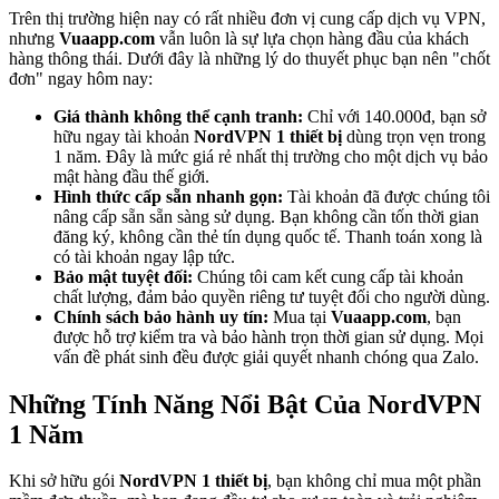
Trên thị trường hiện nay có rất nhiều đơn vị cung cấp dịch vụ VPN,
nhưng
Vuaapp.com
vẫn luôn là sự lựa chọn hàng đầu của khách
hàng thông thái. Dưới đây là những lý do thuyết phục bạn nên "chốt
đơn" ngay hôm nay:
Giá thành không thể cạnh tranh:
Chỉ với 140.000đ, bạn sở
hữu ngay tài khoản
NordVPN 1 thiết bị
dùng trọn vẹn trong
1 năm. Đây là mức giá rẻ nhất thị trường cho một dịch vụ bảo
mật hàng đầu thế giới.
Hình thức cấp sẵn nhanh gọn:
Tài khoản đã được chúng tôi
nâng cấp sẵn sẵn sàng sử dụng. Bạn không cần tốn thời gian
đăng ký, không cần thẻ tín dụng quốc tế. Thanh toán xong là
có tài khoản ngay lập tức.
Bảo mật tuyệt đối:
Chúng tôi cam kết cung cấp tài khoản
chất lượng, đảm bảo quyền riêng tư tuyệt đối cho người dùng.
Chính sách bảo hành uy tín:
Mua tại
Vuaapp.com
, bạn
được hỗ trợ kiểm tra và bảo hành trọn thời gian sử dụng. Mọi
vấn đề phát sinh đều được giải quyết nhanh chóng qua Zalo.
Những Tính Năng Nổi Bật Của NordVPN
1 Năm
Khi sở hữu gói
NordVPN 1 thiết bị
, bạn không chỉ mua một phần