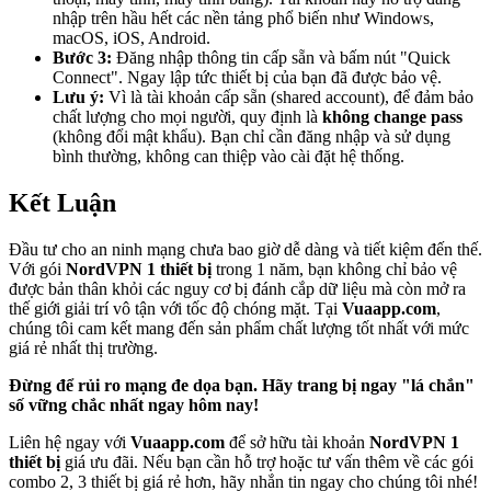
nhập trên hầu hết các nền tảng phổ biến như Windows,
macOS, iOS, Android.
Bước 3:
Đăng nhập thông tin cấp sẵn và bấm nút "Quick
Connect". Ngay lập tức thiết bị của bạn đã được bảo vệ.
Lưu ý:
Vì là tài khoản cấp sẵn (shared account), để đảm bảo
chất lượng cho mọi người, quy định là
không change pass
(không đổi mật khẩu). Bạn chỉ cần đăng nhập và sử dụng
bình thường, không can thiệp vào cài đặt hệ thống.
Kết Luận
Đầu tư cho an ninh mạng chưa bao giờ dễ dàng và tiết kiệm đến thế.
Với gói
NordVPN 1 thiết bị
trong 1 năm, bạn không chỉ bảo vệ
được bản thân khỏi các nguy cơ bị đánh cắp dữ liệu mà còn mở ra
thế giới giải trí vô tận với tốc độ chóng mặt. Tại
Vuaapp.com
,
chúng tôi cam kết mang đến sản phẩm chất lượng tốt nhất với mức
giá rẻ nhất thị trường.
Đừng để rủi ro mạng đe dọa bạn. Hãy trang bị ngay "lá chắn"
số vững chắc nhất ngay hôm nay!
Liên hệ ngay với
Vuaapp.com
để sở hữu tài khoản
NordVPN 1
thiết bị
giá ưu đãi. Nếu bạn cần hỗ trợ hoặc tư vấn thêm về các gói
combo 2, 3 thiết bị giá rẻ hơn, hãy nhắn tin ngay cho chúng tôi nhé!