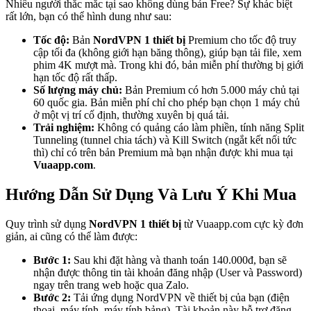
Nhiều người thắc mắc tại sao không dùng bản Free? Sự khác biệt
rất lớn, bạn có thể hình dung như sau:
Tốc độ:
Bản
NordVPN 1 thiết bị
Premium cho tốc độ truy
cập tối đa (không giới hạn băng thông), giúp bạn tải file, xem
phim 4K mượt mà. Trong khi đó, bản miễn phí thường bị giới
hạn tốc độ rất thấp.
Số lượng máy chủ:
Bản Premium có hơn 5.000 máy chủ tại
60 quốc gia. Bản miễn phí chỉ cho phép bạn chọn 1 máy chủ
ở một vị trí cố định, thường xuyên bị quá tải.
Trải nghiệm:
Không có quảng cáo làm phiền, tính năng Split
Tunneling (tunnel chia tách) và Kill Switch (ngắt kết nối tức
thì) chỉ có trên bản Premium mà bạn nhận được khi mua tại
Vuaapp.com
.
Hướng Dẫn Sử Dụng Và Lưu Ý Khi Mua
Quy trình sử dụng
NordVPN 1 thiết bị
từ Vuaapp.com cực kỳ đơn
giản, ai cũng có thể làm được:
Bước 1:
Sau khi đặt hàng và thanh toán 140.000đ, bạn sẽ
nhận được thông tin tài khoản đăng nhập (User và Password)
ngay trên trang web hoặc qua Zalo.
Bước 2:
Tải ứng dụng NordVPN về thiết bị của bạn (điện
thoại, máy tính, máy tính bảng). Tài khoản này hỗ trợ đăng