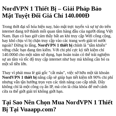
NordVPN 1 Thiết Bị – Giải Pháp Bảo
Mật Tuyệt Đối Giá Chỉ 140.000Đ
Trong thời đại số hóa hiện nay, bảo mật trực tuyến và sự tự do trên
internet đang trở thành mối quan tâm hàng đầu của người dùng Việt
Nam. Bạn có bao giờ cảm thấy bất an khi truy cập Wifi công cộng,
hay khó chịu vì bị chặn truy cập vào các trang web giải trí nước
ngoài? Đừng lo lắng,
NordVPN 1 thiết bị
chính là "tấm khiên"
vững chắc bạn đang tìm kiếm. Với chi phí cực kỳ tiết kiệm chỉ
140.000đ cho một năm sử dụng, bạn hoàn toàn có thể trải nghiệm
sự an tâm và tốc độ truy cập internet như bay mà không cần bỏ ra
một số tiền lớn.
Thay vì phải mua lẻ giá gốc "cắt máu", việc sở hữu một tài khoản
NordVPN 1 thiết bị
nâng cấp sẽ giúp bạn tiết kiệm tới 90% chi phí
nhưng vẫn tận hưởng trọn vẹn các tính năng cao cấp nhất. Đây
không chỉ là một công cụ ẩn IP, mà còn là chìa khóa để mở cánh
cửa ra thế giới giải trí không giới hạn.
Tại Sao Nên Chọn Mua NordVPN 1 Thiết
Bị Tại Vuaapp.com?