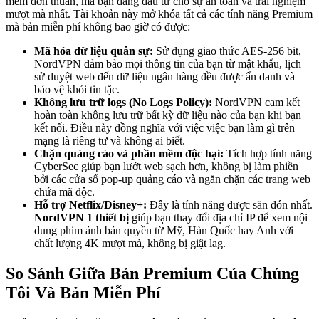
mềm đơn thuần, mà bạn đang đầu tư cho sự an toàn và trải nghiệm
mượt mà nhất. Tài khoản này mở khóa tất cả các tính năng Premium
mà bản miễn phí không bao giờ có được:
Mã hóa dữ liệu quân sự:
Sử dụng giao thức AES-256 bit,
NordVPN đảm bảo mọi thông tin của bạn từ mật khẩu, lịch
sử duyệt web đến dữ liệu ngân hàng đều được ẩn danh và
bảo vệ khỏi tin tặc.
Không lưu trữ logs (No Logs Policy):
NordVPN cam kết
hoàn toàn không lưu trữ bất kỳ dữ liệu nào của bạn khi bạn
kết nối. Điều này đồng nghĩa với việc việc bạn làm gì trên
mạng là riêng tư và không ai biết.
Chặn quảng cáo và phần mềm độc hại:
Tích hợp tính năng
CyberSec giúp bạn lướt web sạch hơn, không bị làm phiền
bởi các cửa sổ pop-up quảng cáo và ngăn chặn các trang web
chứa mã độc.
Hỗ trợ Netflix/Disney+:
Đây là tính năng được săn đón nhất.
NordVPN 1 thiết bị
giúp bạn thay đổi địa chỉ IP để xem nội
dung phim ảnh bản quyền từ Mỹ, Hàn Quốc hay Anh với
chất lượng 4K mượt mà, không bị giật lag.
So Sánh Giữa Bản Premium Của Chúng
Tôi Và Bản Miễn Phí