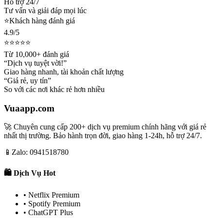
Hỗ trợ 24/7
Tư vấn và giải đáp mọi lúc
⭐
Khách hàng đánh giá
4.9/5
⭐⭐⭐⭐⭐
Từ 10,000+ đánh giá
“Dịch vụ tuyệt vời!”
Giao hàng nhanh, tài khoản chất lượng
“Giá rẻ, uy tín”
So với các nơi khác rẻ hơn nhiều
Vuaapp.com
🚀 Chuyên cung cấp 200+ dịch vụ premium chính hãng với giá rẻ
nhất thị trường. Bảo hành trọn đời, giao hàng 1-24h, hỗ trợ 24/7.
📱
Zalo: 0941518780
🛍️ Dịch Vụ Hot
• Netflix Premium
• Spotify Premium
• ChatGPT Plus