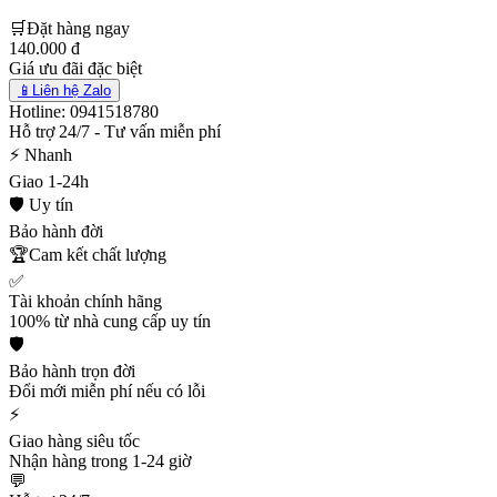
🛒
Đặt hàng ngay
140.000 đ
Giá ưu đãi đặc biệt
📱
Liên hệ Zalo
Hotline: 0941518780
Hỗ trợ 24/7 - Tư vấn miễn phí
⚡ Nhanh
Giao 1-24h
🛡️ Uy tín
Bảo hành đời
🏆
Cam kết chất lượng
✅
Tài khoản chính hãng
100% từ nhà cung cấp uy tín
🛡️
Bảo hành trọn đời
Đổi mới miễn phí nếu có lỗi
⚡
Giao hàng siêu tốc
Nhận hàng trong 1-24 giờ
💬