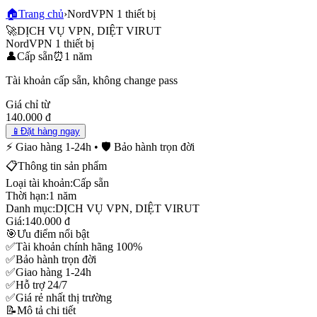
🏠
Trang chủ
›
NordVPN 1 thiết bị
🚀
DỊCH VỤ VPN, DIỆT VIRUT
NordVPN 1 thiết bị
👤
Cấp sẵn
⏰
1 năm
Tài khoản cấp sẵn, không change pass
Giá chỉ từ
140.000 đ
📱
Đặt hàng ngay
⚡ Giao hàng 1-24h • 🛡️ Bảo hành trọn đời
📋
Thông tin sản phẩm
Loại tài khoản:
Cấp sẵn
Thời hạn:
1 năm
Danh mục:
DỊCH VỤ VPN, DIỆT VIRUT
Giá:
140.000 đ
🎯
Ưu điểm nổi bật
✅
Tài khoản chính hãng 100%
✅
Bảo hành trọn đời
✅
Giao hàng 1-24h
✅
Hỗ trợ 24/7
✅
Giá rẻ nhất thị trường
📝
Mô tả chi tiết