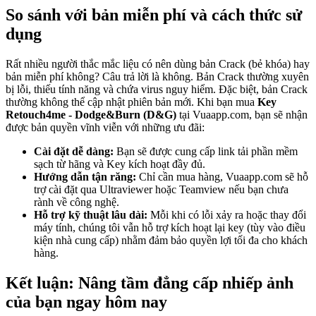
So sánh với bản miễn phí và cách thức sử
dụng
Rất nhiều người thắc mắc liệu có nên dùng bản Crack (bẻ khóa) hay
bản miễn phí không? Câu trả lời là không. Bản Crack thường xuyên
bị lỗi, thiếu tính năng và chứa virus nguy hiểm. Đặc biệt, bản Crack
thường không thể cập nhật phiên bản mới. Khi bạn mua
Key
Retouch4me - Dodge&Burn (D&G)
tại Vuaapp.com, bạn sẽ nhận
được bản quyền vĩnh viễn với những ưu đãi:
Cài đặt dễ dàng:
Bạn sẽ được cung cấp link tải phần mềm
sạch từ hãng và Key kích hoạt đầy đủ.
Hướng dẫn tận răng:
Chỉ cần mua hàng, Vuaapp.com sẽ hỗ
trợ cài đặt qua Ultraviewer hoặc Teamview nếu bạn chưa
rành về công nghệ.
Hỗ trợ kỹ thuật lâu dài:
Mỗi khi có lỗi xảy ra hoặc thay đổi
máy tính, chúng tôi vẫn hỗ trợ kích hoạt lại key (tùy vào điều
kiện nhà cung cấp) nhằm đảm bảo quyền lợi tối đa cho khách
hàng.
Kết luận: Nâng tầm đẳng cấp nhiếp ảnh
của bạn ngay hôm nay