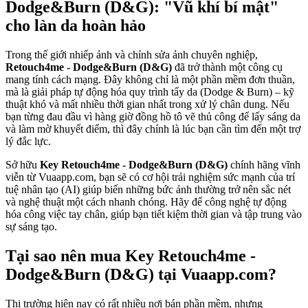
Dodge&Burn (D&G): "Vũ khí bí mật"
cho làn da hoàn hảo
Trong thế giới nhiếp ảnh và chỉnh sửa ảnh chuyên nghiệp,
Retouch4me - Dodge&Burn (D&G)
đã trở thành một công cụ
mang tính cách mạng. Đây không chỉ là một phần mềm đơn thuần,
mà là giải pháp tự động hóa quy trình tẩy da (Dodge & Burn) – kỹ
thuật khó và mất nhiều thời gian nhất trong xử lý chân dung. Nếu
bạn từng đau đầu vì hàng giờ đồng hồ tô vẽ thủ công để lấy sáng da
và làm mờ khuyết điểm, thì đây chính là lúc bạn cần tìm đến một trợ
lý đắc lực.
Sở hữu
Key Retouch4me - Dodge&Burn (D&G)
chính hãng vĩnh
viễn từ Vuaapp.com, bạn sẽ có cơ hội trải nghiệm sức mạnh của trí
tuệ nhân tạo (AI) giúp biến những bức ảnh thường trở nên sắc nét
và nghệ thuật một cách nhanh chóng. Hãy để công nghệ tự động
hóa công việc tay chân, giúp bạn tiết kiệm thời gian và tập trung vào
sự sáng tạo.
Tại sao nên mua Key Retouch4me -
Dodge&Burn (D&G) tại Vuaapp.com?
Thị trường hiện nay có rất nhiều nơi bán phần mềm, nhưng