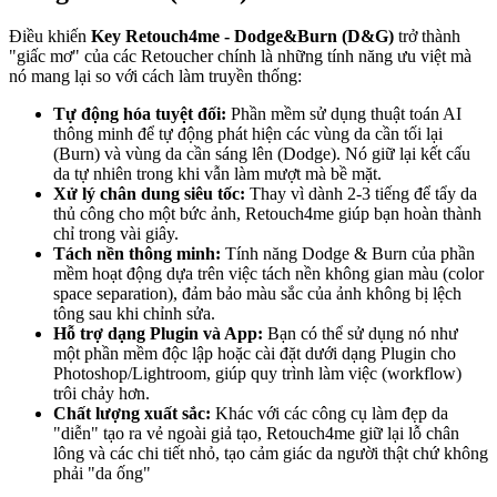
Điều khiến
Key Retouch4me - Dodge&Burn (D&G)
trở thành
"giấc mơ" của các Retoucher chính là những tính năng ưu việt mà
nó mang lại so với cách làm truyền thống:
Tự động hóa tuyệt đối:
Phần mềm sử dụng thuật toán AI
thông minh để tự động phát hiện các vùng da cần tối lại
(Burn) và vùng da cần sáng lên (Dodge). Nó giữ lại kết cấu
da tự nhiên trong khi vẫn làm mượt mà bề mặt.
Xử lý chân dung siêu tốc:
Thay vì dành 2-3 tiếng để tẩy da
thủ công cho một bức ảnh, Retouch4me giúp bạn hoàn thành
chỉ trong vài giây.
Tách nền thông minh:
Tính năng Dodge & Burn của phần
mềm hoạt động dựa trên việc tách nền không gian màu (color
space separation), đảm bảo màu sắc của ảnh không bị lệch
tông sau khi chỉnh sửa.
Hỗ trợ dạng Plugin và App:
Bạn có thể sử dụng nó như
một phần mềm độc lập hoặc cài đặt dưới dạng Plugin cho
Photoshop/Lightroom, giúp quy trình làm việc (workflow)
trôi chảy hơn.
Chất lượng xuất sắc:
Khác với các công cụ làm đẹp da
"diễn" tạo ra vẻ ngoài giả tạo, Retouch4me giữ lại lỗ chân
lông và các chi tiết nhỏ, tạo cảm giác da người thật chứ không
phải "da ống"