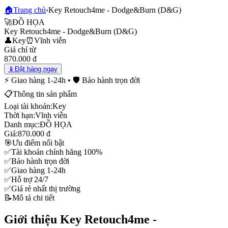
🏠
Trang chủ
›
Key Retouch4me - Dodge&Burn (D&G)
🚀
ĐỒ HỌA
Key Retouch4me - Dodge&Burn (D&G)
👤
Key
⏰
Vĩnh viễn
Giá chỉ từ
870.000 đ
📱
Đặt hàng ngay
⚡ Giao hàng 1-24h • 🛡️ Bảo hành trọn đời
📋
Thông tin sản phẩm
Loại tài khoản:
Key
Thời hạn:
Vĩnh viễn
Danh mục:
ĐỒ HỌA
Giá:
870.000 đ
🎯
Ưu điểm nổi bật
✅
Tài khoản chính hãng 100%
✅
Bảo hành trọn đời
✅
Giao hàng 1-24h
✅
Hỗ trợ 24/7
✅
Giá rẻ nhất thị trường
📝
Mô tả chi tiết
Giới thiệu Key Retouch4me -