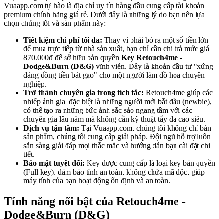
Vuaapp.com tự hào là địa chỉ uy tín hàng đầu cung cấp tài khoản
premium chính hãng giá rẻ. Dưới đây là những lý do bạn nên lựa
chọn chúng tôi và sản phẩm này:
Tiết kiệm chi phí tối đa:
Thay vì phải bỏ ra một số tiền lớn
để mua trực tiếp từ nhà sản xuất, bạn chỉ cần chi trả mức giá
870.000đ để sở hữu bản quyền
Key Retouch4me -
Dodge&Burn (D&G)
vĩnh viễn. Đây là khoản đầu tư "xứng
đáng đồng tiền bát gạo" cho một người làm đồ họa chuyên
nghiệp.
Trở thành chuyên gia trong tích tắc:
Retouch4me giúp các
nhiếp ảnh gia, đặc biệt là những người mới bắt đầu (newbie),
có thể tạo ra những bức ảnh sắc sảo ngang tầm với các
chuyên gia lâu năm mà không cần kỹ thuật tẩy da cao siêu.
Dịch vụ tận tâm:
Tại Vuaapp.com, chúng tôi không chỉ bán
sản phẩm, chúng tôi cung cấp giải pháp. Đội ngũ hỗ trợ luôn
sẵn sàng giải đáp mọi thắc mắc và hướng dẫn bạn cài đặt chi
tiết.
Bảo mật tuyệt đối:
Key được cung cấp là loại key bản quyền
(Full key), đảm bảo tính an toàn, không chứa mã độc, giúp
máy tính của bạn hoạt động ổn định và an toàn.
Tính năng nổi bật của Retouch4me -
Dodge&Burn (D&G)