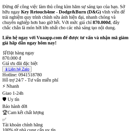
Đừng để công việc làm thủ công kìm hãm sự sáng tạo của bạn. Sở
hữu ngay
Key Retouch4me - Dodge&Burn (D&G)
vĩnh viễn để
trải nghiệm quy trình chỉnh sửa ảnh hiện đại, nhanh chóng và
chuyên nghiệp hơn bao giờ hết. Với mức giá chỉ
870.000đ
, đây
chắc chắn là món hời lớn nhất cho các nhà sáng tạo nội dung.
Liên hệ ngay với Vuaapp.com để được tư vấn và nhận mã giảm
giá hấp dẫn ngay hôm nay!
🛒
Đặt hàng ngay
870.000 đ
Giá ưu đãi đặc biệt
📱
Liên hệ Zalo
Hotline: 0941518780
Hỗ trợ 24/7 - Tư vấn miễn phí
⚡ Nhanh
Giao 1-24h
🛡️ Uy tín
Bảo hành đời
🏆
Cam kết chất lượng
✅
Tài khoản chính hãng
100% từ nhà cung cấp uy tín