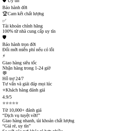
🛡️ Uy tín
Bảo hành đời
🏆
Cam kết chất lượng
✅
Tài khoản chính hãng
100% từ nhà cung cấp uy tín
🛡️
Bảo hành trọn đời
Đổi mới miễn phí nếu có lỗi
⚡
Giao hàng siêu tốc
Nhận hàng trong 1-24 giờ
💬
Hỗ trợ 24/7
Tư vấn và giải đáp mọi lúc
⭐
Khách hàng đánh giá
4.9/5
⭐⭐⭐⭐⭐
Từ 10,000+ đánh giá
“Dịch vụ tuyệt vời!”
Giao hàng nhanh, tài khoản chất lượng
“Giá rẻ, uy tín”