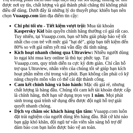
được nơi uy tín, chất lượng và giá thành phải chăng thì không phải
điều dễ dàng. Dưới đây là những lý do thuyết phục khiến bạn nên
chọn
Vuaapp.com
làm địa điểm tin cậy:
Chi phí tối ưu - Tiết kiệm vượt trội:
Mua tài khoản
Kaspersky Kid
bản quyền chính hãng thường có giá rất cao.
Tuy nhiên, tại Vuaapp.com, bạn sở hữu giải pháp bảo vệ tốt
nhất cho con trẻ với mức giá "hạt dẻ", giúp bạn tiết kiệm đến
80% so với giá niêm yết mà vẫn đầy đủ tính năng.
Kích hoạt nhanh chóng qua Ultraview:
Nhiều người dùng
lo ngại khi mua key online là thủ tục phức tạp. Tại
Vuaapp.com, quy trình diễn ra cực kỳ đơn giản. Chỉ cần hỗ
trợ qua Ultraview, nhân viên của chúng tôi sẽ giúp bạn kích
hoạt phần mềm chỉ trong vài phút. Bạn không cần phải có kỹ
năng chuyên môn vẫn có thể cài đặt thành công.
Cam kết chính hãng và bảo hành:
Mặc dù giá rẻ, nhưng
chất lượng là hàng đầu. Chúng tôi cam kết tài khoản được cấp
là chính hãng, thời hạn sử dụng trọn vẹn
1 năm
. Mọi phát
sinh trong quá trình sử dụng đều được đội ngũ hỗ trợ giải
quyết nhanh chóng.
Dịch vụ chăm sóc khách hàng tận tâm:
Vuaapp.com luôn
đặt trải nghiệm của người dùng lên hàng đầu. Bất cứ khi nào
bạn gặp khó khăn, đội ngũ tư vấn viên sẵn sàng hỗ trợ để
đảm bảo con bạn luôn được bảo vệ an toàn.