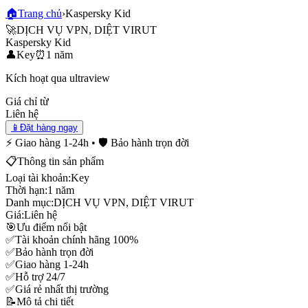
🏠
Trang chủ
›
Kaspersky Kid
🚀
DỊCH VỤ VPN, DIỆT VIRUT
Kaspersky Kid
👤
Key
⏰
1 năm
Kích hoạt qua ultraview
Giá chỉ từ
Liên hệ
📱
Đặt hàng ngay
⚡ Giao hàng 1-24h • 🛡️ Bảo hành trọn đời
📋
Thông tin sản phẩm
Loại tài khoản:
Key
Thời hạn:
1 năm
Danh mục:
DỊCH VỤ VPN, DIỆT VIRUT
Giá:
Liên hệ
🎯
Ưu điểm nổi bật
✅
Tài khoản chính hãng 100%
✅
Bảo hành trọn đời
✅
Giao hàng 1-24h
✅
Hỗ trợ 24/7
✅
Giá rẻ nhất thị trường
📝
Mô tả chi tiết