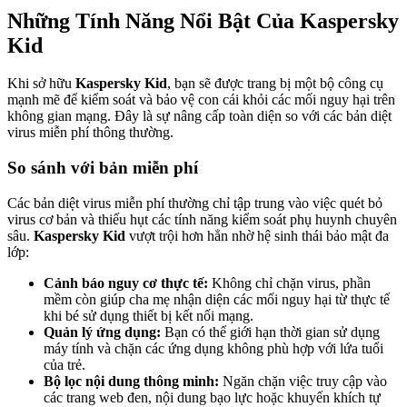
Những Tính Năng Nổi Bật Của Kaspersky
Kid
Khi sở hữu
Kaspersky Kid
, bạn sẽ được trang bị một bộ công cụ
mạnh mẽ để kiểm soát và bảo vệ con cái khỏi các mối nguy hại trên
không gian mạng. Đây là sự nâng cấp toàn diện so với các bản diệt
virus miễn phí thông thường.
So sánh với bản miễn phí
Các bản diệt virus miễn phí thường chỉ tập trung vào việc quét bỏ
virus cơ bản và thiếu hụt các tính năng kiểm soát phụ huynh chuyên
sâu.
Kaspersky Kid
vượt trội hơn hẳn nhờ hệ sinh thái bảo mật đa
lớp:
Cảnh báo nguy cơ thực tế:
Không chỉ chặn virus, phần
mềm còn giúp cha mẹ nhận diện các mối nguy hại từ thực tế
khi bé sử dụng thiết bị kết nối mạng.
Quản lý ứng dụng:
Bạn có thể giới hạn thời gian sử dụng
máy tính và chặn các ứng dụng không phù hợp với lứa tuổi
của trẻ.
Bộ lọc nội dung thông minh:
Ngăn chặn việc truy cập vào
các trang web đen, nội dung bạo lực hoặc khuyến khích tự