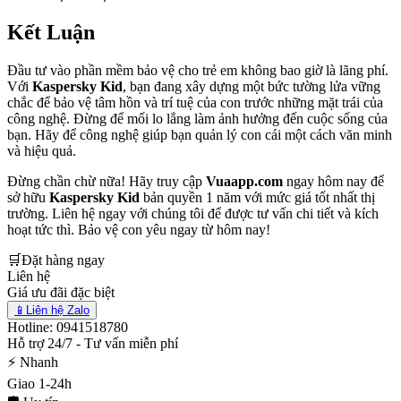
Kết Luận
Đầu tư vào phần mềm bảo vệ cho trẻ em không bao giờ là lãng phí.
Với
Kaspersky Kid
, bạn đang xây dựng một bức tường lửa vững
chắc để bảo vệ tâm hồn và trí tuệ của con trước những mặt trái của
công nghệ. Đừng để mối lo lắng làm ảnh hưởng đến cuộc sống của
bạn. Hãy để công nghệ giúp bạn quản lý con cái một cách văn minh
và hiệu quả.
Đừng chần chừ nữa! Hãy truy cập
Vuaapp.com
ngay hôm nay để
sở hữu
Kaspersky Kid
bản quyền 1 năm với mức giá tốt nhất thị
trường. Liên hệ ngay với chúng tôi để được tư vấn chi tiết và kích
hoạt tức thì. Bảo vệ con yêu ngay từ hôm nay!
🛒
Đặt hàng ngay
Liên hệ
Giá ưu đãi đặc biệt
📱
Liên hệ Zalo
Hotline: 0941518780
Hỗ trợ 24/7 - Tư vấn miễn phí
⚡ Nhanh
Giao 1-24h