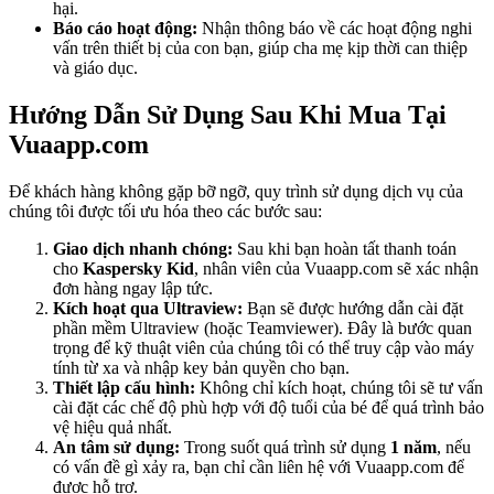
hại.
Báo cáo hoạt động:
Nhận thông báo về các hoạt động nghi
vấn trên thiết bị của con bạn, giúp cha mẹ kịp thời can thiệp
và giáo dục.
Hướng Dẫn Sử Dụng Sau Khi Mua Tại
Vuaapp.com
Để khách hàng không gặp bỡ ngỡ, quy trình sử dụng dịch vụ của
chúng tôi được tối ưu hóa theo các bước sau:
Giao dịch nhanh chóng:
Sau khi bạn hoàn tất thanh toán
cho
Kaspersky Kid
, nhân viên của Vuaapp.com sẽ xác nhận
đơn hàng ngay lập tức.
Kích hoạt qua Ultraview:
Bạn sẽ được hướng dẫn cài đặt
phần mềm Ultraview (hoặc Teamviewer). Đây là bước quan
trọng để kỹ thuật viên của chúng tôi có thể truy cập vào máy
tính từ xa và nhập key bản quyền cho bạn.
Thiết lập cấu hình:
Không chỉ kích hoạt, chúng tôi sẽ tư vấn
cài đặt các chế độ phù hợp với độ tuổi của bé để quá trình bảo
vệ hiệu quả nhất.
An tâm sử dụng:
Trong suốt quá trình sử dụng
1 năm
, nếu
có vấn đề gì xảy ra, bạn chỉ cần liên hệ với Vuaapp.com để
được hỗ trợ.