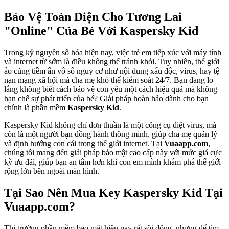
Bảo Vệ Toàn Diện Cho Tương Lai
"Online" Của Bé Với Kaspersky Kid
Trong kỷ nguyên số hóa hiện nay, việc trẻ em tiếp xúc với máy tính
và internet từ sớm là điều không thể tránh khỏi. Tuy nhiên, thế giới
ảo cũng tiềm ẩn vô số nguy cơ như nội dung xấu độc, virus, hay tệ
nạn mạng xã hội mà cha mẹ khó thể kiểm soát 24/7. Bạn đang lo
lắng không biết cách bảo vệ con yêu một cách hiệu quả mà không
hạn chế sự phát triển của bé? Giải pháp hoàn hảo dành cho bạn
chính là phần mềm
Kaspersky Kid
.
Kaspersky Kid không chỉ đơn thuần là một công cụ diệt virus, mà
còn là một người bạn đồng hành thông minh, giúp cha mẹ quản lý
và định hướng con cái trong thế giới internet. Tại
Vuaapp.com
,
chúng tôi mang đến giải pháp bảo mật cao cấp này với mức giá cực
kỳ ưu đãi, giúp bạn an tâm hơn khi con em mình khám phá thế giới
rộng lớn bên ngoài màn hình.
Tại Sao Nên Mua Key Kaspersky Kid Tại
Vuaapp.com?
Thị trường phần mềm bảo mật hiện nay rất sôi động, nhưng để tìm