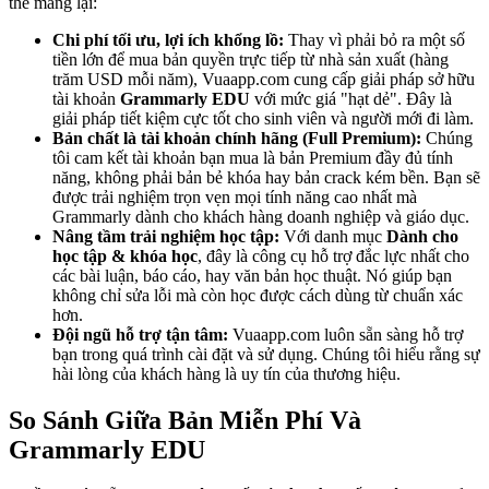
thể mang lại:
Chi phí tối ưu, lợi ích khổng lồ:
Thay vì phải bỏ ra một số
tiền lớn để mua bản quyền trực tiếp từ nhà sản xuất (hàng
trăm USD mỗi năm), Vuaapp.com cung cấp giải pháp sở hữu
tài khoản
Grammarly EDU
với mức giá "hạt dẻ". Đây là
giải pháp tiết kiệm cực tốt cho sinh viên và người mới đi làm.
Bản chất là tài khoản chính hãng (Full Premium):
Chúng
tôi cam kết tài khoản bạn mua là bản Premium đầy đủ tính
năng, không phải bản bẻ khóa hay bản crack kém bền. Bạn sẽ
được trải nghiệm trọn vẹn mọi tính năng cao nhất mà
Grammarly dành cho khách hàng doanh nghiệp và giáo dục.
Nâng tầm trải nghiệm học tập:
Với danh mục
Dành cho
học tập & khóa học
, đây là công cụ hỗ trợ đắc lực nhất cho
các bài luận, báo cáo, hay văn bản học thuật. Nó giúp bạn
không chỉ sửa lỗi mà còn học được cách dùng từ chuẩn xác
hơn.
Đội ngũ hỗ trợ tận tâm:
Vuaapp.com luôn sẵn sàng hỗ trợ
bạn trong quá trình cài đặt và sử dụng. Chúng tôi hiểu rằng sự
hài lòng của khách hàng là uy tín của thương hiệu.
So Sánh Giữa Bản Miễn Phí Và
Grammarly EDU