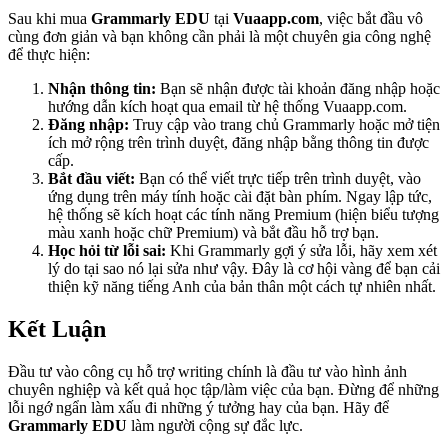
Sau khi mua
Grammarly EDU
tại
Vuaapp.com
, việc bắt đầu vô
cùng đơn giản và bạn không cần phải là một chuyên gia công nghệ
để thực hiện:
Nhận thông tin:
Bạn sẽ nhận được tài khoản đăng nhập hoặc
hướng dẫn kích hoạt qua email từ hệ thống Vuaapp.com.
Đăng nhập:
Truy cập vào trang chủ Grammarly hoặc mở tiện
ích mở rộng trên trình duyệt, đăng nhập bằng thông tin được
cấp.
Bắt đầu viết:
Bạn có thể viết trực tiếp trên trình duyệt, vào
ứng dụng trên máy tính hoặc cài đặt bàn phím. Ngay lập tức,
hệ thống sẽ kích hoạt các tính năng Premium (hiện biểu tượng
màu xanh hoặc chữ Premium) và bắt đầu hỗ trợ bạn.
Học hỏi từ lỗi sai:
Khi Grammarly gợi ý sửa lỗi, hãy xem xét
lý do tại sao nó lại sửa như vậy. Đây là cơ hội vàng để bạn cải
thiện kỹ năng tiếng Anh của bản thân một cách tự nhiên nhất.
Kết Luận
Đầu tư vào công cụ hỗ trợ writing chính là đầu tư vào hình ảnh
chuyên nghiệp và kết quả học tập/làm việc của bạn. Đừng để những
lỗi ngớ ngẩn làm xấu đi những ý tưởng hay của bạn. Hãy để
Grammarly EDU
làm người cộng sự đắc lực.