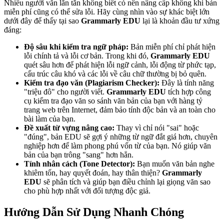
Nhiều người vẫn lăn tăn không biết có nên nâng cấp không khi bản
miễn phí cũng có thể sửa lỗi. Hãy cùng nhìn vào sự khác biệt lớn
dưới đây để thấy tại sao
Grammarly EDU
lại là khoản đầu tư xứng
đáng:
Độ sâu khi kiểm tra ngữ pháp:
Bản miễn phí chỉ phát hiện
lỗi chính tả và lỗi cơ bản. Trong khi đó,
Grammarly EDU
quét sâu hơn để phát hiện lỗi ngữ cảnh, lỗi động từ phức tạp,
cấu trúc câu khó và các lỗi về câu chữ thường bị bỏ quên.
Kiểm tra đạo văn (Plagiarism Checker):
Đây là tính năng
"triệu đô" cho người viết.
Grammarly EDU
tích hợp công
cụ kiểm tra đạo văn so sánh văn bản của bạn với hàng tỷ
trang web trên Internet, đảm bảo tính độc bản và an toàn cho
bài làm của bạn.
Đề xuất từ vựng nâng cao:
Thay vì chỉ nói "sai" hoặc
"đúng", bản EDU sẽ gợi ý những từ ngữ đắt giá hơn, chuyên
nghiệp hơn để làm phong phú vốn từ của bạn. Nó giúp văn
bản của bạn trông "sang" hơn hẳn.
Tính nhân cách (Tone Detector):
Bạn muốn văn bản nghe
khiêm tốn, hay quyết đoán, hay thân thiện?
Grammarly
EDU
sẽ phân tích và giúp bạn điều chỉnh lại giọng văn sao
cho phù hợp nhất với đối tượng độc giả.
Hướng Dẫn Sử Dụng Nhanh Chóng