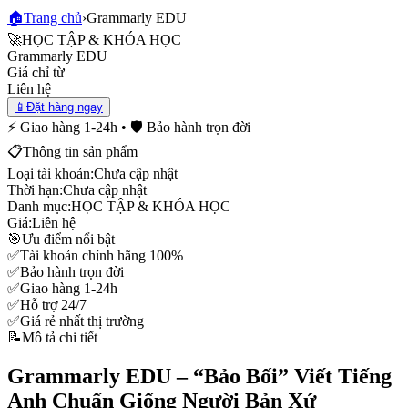
🏠
Trang chủ
›
Grammarly EDU
🚀
HỌC TẬP & KHÓA HỌC
Grammarly EDU
Giá chỉ từ
Liên hệ
📱
Đặt hàng ngay
⚡ Giao hàng 1-24h • 🛡️ Bảo hành trọn đời
📋
Thông tin sản phẩm
Loại tài khoản:
Chưa cập nhật
Thời hạn:
Chưa cập nhật
Danh mục:
HỌC TẬP & KHÓA HỌC
Giá:
Liên hệ
🎯
Ưu điểm nổi bật
✅
Tài khoản chính hãng 100%
✅
Bảo hành trọn đời
✅
Giao hàng 1-24h
✅
Hỗ trợ 24/7
✅
Giá rẻ nhất thị trường
📝
Mô tả chi tiết
Grammarly EDU – “Bảo Bối” Viết Tiếng
Anh Chuẩn Giống Người Bản Xứ