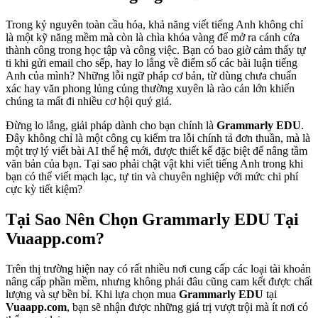
Trong kỷ nguyên toàn cầu hóa, khả năng viết tiếng Anh không chỉ
là một kỹ năng mềm mà còn là chìa khóa vàng để mở ra cánh cửa
thành công trong học tập và công việc. Bạn có bao giờ cảm thấy tự
ti khi gửi email cho sếp, hay lo lắng về điểm số các bài luận tiếng
Anh của mình? Những lỗi ngữ pháp cơ bản, từ dùng chưa chuẩn
xác hay văn phong lủng củng thường xuyên là rào cản lớn khiến
chúng ta mất đi nhiều cơ hội quý giá.
Đừng lo lắng, giải pháp dành cho bạn chính là
Grammarly EDU
.
Đây không chỉ là một công cụ kiểm tra lỗi chính tả đơn thuần, mà là
một trợ lý viết bài AI thế hệ mới, được thiết kế đặc biệt để nâng tầm
văn bản của bạn. Tại sao phải chật vật khi viết tiếng Anh trong khi
bạn có thể viết mạch lạc, tự tin và chuyên nghiệp với mức chi phí
cực kỳ tiết kiệm?
Tại Sao Nên Chọn Grammarly EDU Tại
Vuaapp.com?
Trên thị trường hiện nay có rất nhiều nơi cung cấp các loại tài khoản
nâng cấp phần mềm, nhưng không phải đâu cũng cam kết được chất
lượng và sự bền bỉ. Khi lựa chọn mua
Grammarly EDU
tại
Vuaapp.com
, bạn sẽ nhận được những giá trị vượt trội mà ít nơi có