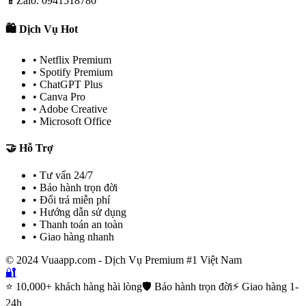
📱
Zalo: 0941518780
🛍️ Dịch Vụ Hot
• Netflix Premium
• Spotify Premium
• ChatGPT Plus
• Canva Pro
• Adobe Creative
• Microsoft Office
🤝 Hỗ Trợ
• Tư vấn 24/7
• Bảo hành trọn đời
• Đổi trả miễn phí
• Hướng dẫn sử dụng
• Thanh toán an toàn
• Giao hàng nhanh
© 2024 Vuaapp.com - Dịch Vụ Premium #1 Việt Nam
🔐
⭐ 10,000+ khách hàng hài lòng
🛡️ Bảo hành trọn đời
⚡ Giao hàng 1-
24h