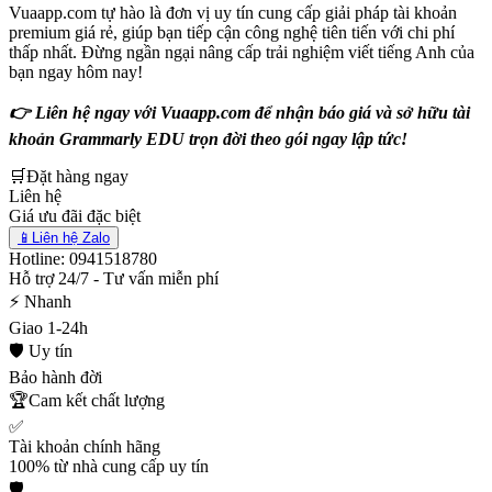
Vuaapp.com tự hào là đơn vị uy tín cung cấp giải pháp tài khoản
premium giá rẻ, giúp bạn tiếp cận công nghệ tiên tiến với chi phí
thấp nhất. Đừng ngần ngại nâng cấp trải nghiệm viết tiếng Anh của
bạn ngay hôm nay!
👉 Liên hệ ngay với Vuaapp.com để nhận báo giá và sở hữu tài
khoản Grammarly EDU trọn đời theo gói ngay lập tức!
🛒
Đặt hàng ngay
Liên hệ
Giá ưu đãi đặc biệt
📱
Liên hệ Zalo
Hotline: 0941518780
Hỗ trợ 24/7 - Tư vấn miễn phí
⚡ Nhanh
Giao 1-24h
🛡️ Uy tín
Bảo hành đời
🏆
Cam kết chất lượng
✅
Tài khoản chính hãng
100% từ nhà cung cấp uy tín
🛡️