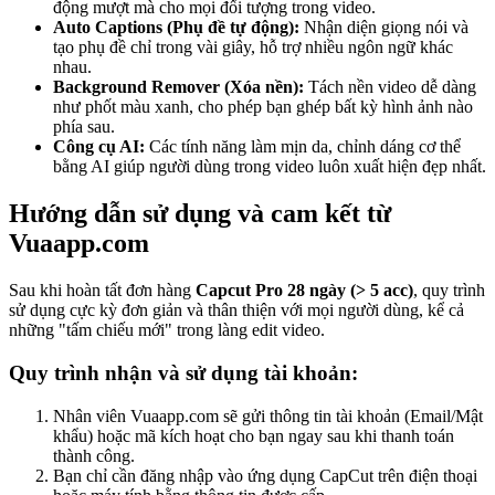
động mượt mà cho mọi đối tượng trong video.
Auto Captions (Phụ đề tự động):
Nhận diện giọng nói và
tạo phụ đề chỉ trong vài giây, hỗ trợ nhiều ngôn ngữ khác
nhau.
Background Remover (Xóa nền):
Tách nền video dễ dàng
như phốt màu xanh, cho phép bạn ghép bất kỳ hình ảnh nào
phía sau.
Công cụ AI:
Các tính năng làm mịn da, chỉnh dáng cơ thể
bằng AI giúp người dùng trong video luôn xuất hiện đẹp nhất.
Hướng dẫn sử dụng và cam kết từ
Vuaapp.com
Sau khi hoàn tất đơn hàng
Capcut Pro 28 ngày (> 5 acc)
, quy trình
sử dụng cực kỳ đơn giản và thân thiện với mọi người dùng, kể cả
những "tấm chiếu mới" trong làng edit video.
Quy trình nhận và sử dụng tài khoản:
Nhân viên Vuaapp.com sẽ gửi thông tin tài khoản (Email/Mật
khẩu) hoặc mã kích hoạt cho bạn ngay sau khi thanh toán
thành công.
Bạn chỉ cần đăng nhập vào ứng dụng CapCut trên điện thoại