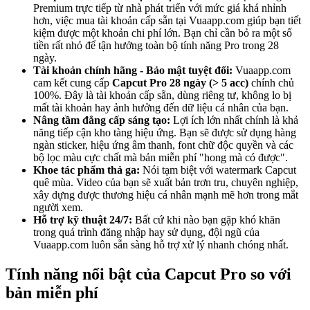
Premium trực tiếp từ nhà phát triển với mức giá khá nhỉnh
hơn, việc mua tài khoản cấp sẵn tại Vuaapp.com giúp bạn tiết
kiệm được một khoản chi phí lớn. Bạn chỉ cần bỏ ra một số
tiền rất nhỏ để tận hưởng toàn bộ tính năng Pro trong 28
ngày.
Tài khoản chính hãng - Bảo mật tuyệt đối:
Vuaapp.com
cam kết cung cấp
Capcut Pro 28 ngày (> 5 acc)
chính chủ
100%. Đây là tài khoản cấp sẵn, dùng riêng tư, không lo bị
mất tài khoản hay ảnh hưởng đến dữ liệu cá nhân của bạn.
Nâng tầm đẳng cấp sáng tạo:
Lợi ích lớn nhất chính là khả
năng tiếp cận kho tàng hiệu ứng. Bạn sẽ được sử dụng hàng
ngàn sticker, hiệu ứng âm thanh, font chữ độc quyền và các
bộ lọc màu cực chất mà bản miễn phí "hong mà có được".
Khoe tác phẩm thả ga:
Nói tạm biệt với watermark Capcut
quê mùa. Video của bạn sẽ xuất bản trơn tru, chuyên nghiệp,
xây dựng được thương hiệu cá nhân mạnh mẽ hơn trong mắt
người xem.
Hỗ trợ kỹ thuật 24/7:
Bất cứ khi nào bạn gặp khó khăn
trong quá trình đăng nhập hay sử dụng, đội ngũ của
Vuaapp.com luôn sẵn sàng hỗ trợ xử lý nhanh chóng nhất.
Tính năng nổi bật của Capcut Pro so với
bản miễn phí