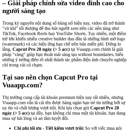
– Giải pháp chỉnh sửa video đỉnh cao cho
người sáng tạo
Trong kỷ nguyên nội dung số bùng nổ hiện nay, video đã trở thành
"vũ khí" tối thượng để thu hút người xem trên các nền tảng như
TikTok, Facebook Reels hay YouTube Shorts. Tuy nhiên, một điểm
trừ lớn khiến nhiều creative builder đau đầu là những hình mờ logo
(watermark) và các hiệu ứng hạn chế trên bản miễn phí. Đừng lo
lắng,
Capcut Pro 28 ngày (> 5 acc)
tại Vuaapp.com chính là giải
pháp "vàng" giúp bạn thoát mái sáng tạo without boundaries, biến
những ý tưởng điên rồ nhất thành tác phẩm điện ảnh chuyên nghiệp
chỉ trong vài cú chạm.
Tại sao nên chọn Capcut Pro tại
Vuaapp.com?
Thị trường cung cấp tài khoản premium hiện nay rất nhiều, nhưng
Vuaapp.com vẫn là cái tên được hàng ngàn bạn trẻ tin tưởng bởi sự
uy tín và chất lượng vượt trội. Khi lựa chọn gói
Capcut Pro 28
ngày (> 5 acc)
tại đây, bạn không chỉ mua một tài khoản, bạn đang
mua sự hài lòng và an tâm tuyệt đối.
Chi phí tối ưu - Tiết kiệm vượt trội:
So với việc mua gói