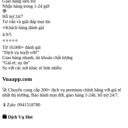
Giao hàng siêu tốc
Nhận hàng trong 1-24 giờ
💬
Hỗ trợ 24/7
Tư vấn và giải đáp mọi lúc
⭐
Khách hàng đánh giá
4.9/5
⭐⭐⭐⭐⭐
Từ 10,000+ đánh giá
“Dịch vụ tuyệt vời!”
Giao hàng nhanh, tài khoản chất lượng
“Giá rẻ, uy tín”
So với các nơi khác rẻ hơn nhiều
Vuaapp.com
🚀 Chuyên cung cấp 200+ dịch vụ premium chính hãng với giá rẻ
nhất thị trường. Bảo hành trọn đời, giao hàng 1-24h, hỗ trợ 24/7.
📱
Zalo: 0941518780
🛍️ Dịch Vụ Hot