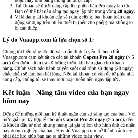
hoặc máy tính bằng thông tin được cấp.
Tài khoản sẽ được nâng cấp lên phiên bản Pro ngay lập tức.
Bạn có thể bắt đầu sáng tạo ngay lập tức trong vòng
28 ngày
.
Vì là dạng tài khoản cấp sẵn dùng riêng, bạn hoàn toàn chủ
động sử dụng trên nhiều thiết bị (nếu cho phép) mà không lo
bị can thiệp.
Lý do Vuaapp.com là lựa chọn số 1:
Chúng tôi hiểu rằng tốc độ và sự ổn định là yếu tố then chốt.
Vuaapp.com cam kết tất cả các tài khoản
Capcut Pro 28 ngày (> 5
acc)
đều được kiểm tra kỹ lưỡng trước khi bàn giao cho khách
hàng. Chính sách bảo hành xuyên suốt quá trình sử dụng (28 ngày)
chắc chắn sẽ làm bạn hài lòng. Nếu tài khoản có vấn đề từ phía nhà
cung cấp, chúng tôi sẽ thay mới hoặc hoàn tiền ngay lập tức.
Kết luận - Nâng tầm video của bạn ngay
hôm nay
Đừng để những giới hạn kỹ thuật ngăn cản sự sáng tạo của bạn. Với
mức giá cực kỳ hợp lý cho gói
Capcut Pro 28 ngày (> 5 acc)
, đây
là khoản đầu tư nhỏ nhưng mang lại giá trị lớn cho hình ảnh cá nhân
hay doanh nghiệp của bạn. Hãy để Vuaapp.com trở thành cánh tay
phải đắc lực giúp bạn tạo ra những video triệu view.