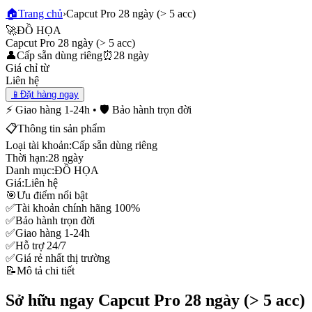
🏠
Trang chủ
›
Capcut Pro 28 ngày (> 5 acc)
🚀
ĐỒ HỌA
Capcut Pro 28 ngày (> 5 acc)
👤
Cấp sẵn dùng riêng
⏰
28 ngày
Giá chỉ từ
Liên hệ
📱
Đặt hàng ngay
⚡ Giao hàng 1-24h • 🛡️ Bảo hành trọn đời
📋
Thông tin sản phẩm
Loại tài khoản:
Cấp sẵn dùng riêng
Thời hạn:
28 ngày
Danh mục:
ĐỒ HỌA
Giá:
Liên hệ
🎯
Ưu điểm nổi bật
✅
Tài khoản chính hãng 100%
✅
Bảo hành trọn đời
✅
Giao hàng 1-24h
✅
Hỗ trợ 24/7
✅
Giá rẻ nhất thị trường
📝
Mô tả chi tiết
Sở hữu ngay Capcut Pro 28 ngày (> 5 acc)