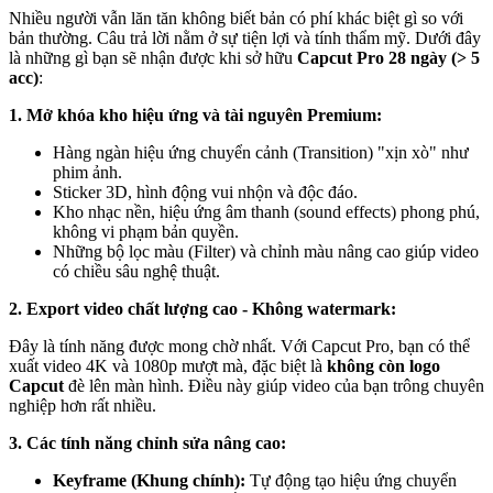
Nhiều người vẫn lăn tăn không biết bản có phí khác biệt gì so với
bản thường. Câu trả lời nằm ở sự tiện lợi và tính thẩm mỹ. Dưới đây
là những gì bạn sẽ nhận được khi sở hữu
Capcut Pro 28 ngày (> 5
acc)
:
1. Mở khóa kho hiệu ứng và tài nguyên Premium:
Hàng ngàn hiệu ứng chuyển cảnh (Transition) "xịn xò" như
phim ảnh.
Sticker 3D, hình động vui nhộn và độc đáo.
Kho nhạc nền, hiệu ứng âm thanh (sound effects) phong phú,
không vi phạm bản quyền.
Những bộ lọc màu (Filter) và chỉnh màu nâng cao giúp video
có chiều sâu nghệ thuật.
2. Export video chất lượng cao - Không watermark:
Đây là tính năng được mong chờ nhất. Với Capcut Pro, bạn có thể
xuất video 4K và 1080p mượt mà, đặc biệt là
không còn logo
Capcut
đè lên màn hình. Điều này giúp video của bạn trông chuyên
nghiệp hơn rất nhiều.
3. Các tính năng chỉnh sửa nâng cao:
Keyframe (Khung chính):
Tự động tạo hiệu ứng chuyển