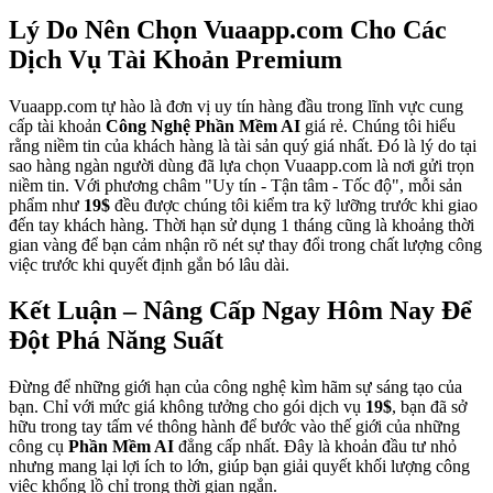
Lý Do Nên Chọn Vuaapp.com Cho Các
Dịch Vụ Tài Khoản Premium
Vuaapp.com tự hào là đơn vị uy tín hàng đầu trong lĩnh vực cung
cấp tài khoản
Công Nghệ Phần Mềm AI
giá rẻ. Chúng tôi hiểu
rằng niềm tin của khách hàng là tài sản quý giá nhất. Đó là lý do tại
sao hàng ngàn người dùng đã lựa chọn Vuaapp.com là nơi gửi trọn
niềm tin. Với phương châm "Uy tín - Tận tâm - Tốc độ", mỗi sản
phẩm như
19$
đều được chúng tôi kiểm tra kỹ lưỡng trước khi giao
đến tay khách hàng. Thời hạn sử dụng 1 tháng cũng là khoảng thời
gian vàng để bạn cảm nhận rõ nét sự thay đổi trong chất lượng công
việc trước khi quyết định gắn bó lâu dài.
Kết Luận – Nâng Cấp Ngay Hôm Nay Để
Đột Phá Năng Suất
Đừng để những giới hạn của công nghệ kìm hãm sự sáng tạo của
bạn. Chỉ với mức giá không tưởng cho gói dịch vụ
19$
, bạn đã sở
hữu trong tay tấm vé thông hành để bước vào thế giới của những
công cụ
Phần Mềm AI
đẳng cấp nhất. Đây là khoản đầu tư nhỏ
nhưng mang lại lợi ích to lớn, giúp bạn giải quyết khối lượng công
việc khổng lồ chỉ trong thời gian ngắn.