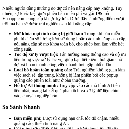
Nhiều người dùng thường do dự có nên nâng cấp hay không. Tuy
nhiên, sự khác biệt giữa phiên bản miễn phí và gói
19$
mà
Vuaapp.com cung cấp là cực kỳ lớn. Dưới đây là những điểm vượt
trội mà bạn sẽ được trải nghiệm sau khi nâng cấp:
Mở khóa mọi tính năng bị giới hạn:
Trong khi bản miễn
phí bị chặn số lượng lượt sử dụng hoặc các tính năng cao cấp,
gói nâng cấp sẽ mở khóa toàn bộ, cho phép bạn làm việc hết
công suất.
Tốc độ xử lý vượt trội:
Tận hưởng băng thông cao và độ ưu
tiên trong việc xử lý tác vụ, giúp bạn tiết kiệm thời gian chờ
đợi và hoàn thành công việc nhanh hơn gấp nhiều lần.
Loại bỏ hoàn toàn quảng cáo:
Trải nghiệm không gian làm
việc sạch sẽ, tập trung, không bị làm phiền bởi các popup
quảng cáo phiền toái như ở bản thường.
Hỗ trợ AI thông minh:
Truy cập vào các mô hình AI tiên
tiến nhất, mang lại kết quả phân tích và xử lý dữ liệu chính
xác, chuyên nghiệp hơn.
So Sánh Nhanh
Bản miễn phí:
Lượt sử dụng hạn chế, tốc độ chậm, nhiều
quảng cáo, thiếu tính năng AI.
Gói nâng cấp 19$:
Không giới hạn lượt dùng, tốc độ siêu