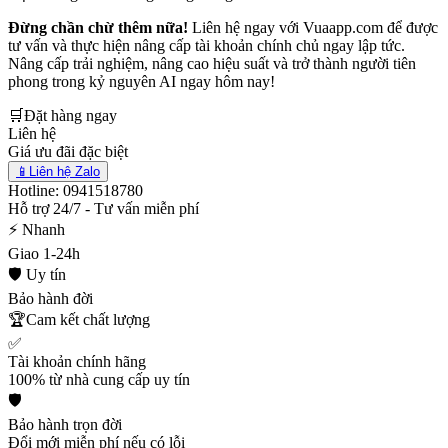
Đừng chần chừ thêm nữa!
Liên hệ ngay với Vuaapp.com để được
tư vấn và thực hiện nâng cấp tài khoản chính chủ ngay lập tức.
Nâng cấp trải nghiệm, nâng cao hiệu suất và trở thành người tiên
phong trong kỷ nguyên AI ngay hôm nay!
🛒
Đặt hàng ngay
Liên hệ
Giá ưu đãi đặc biệt
📱
Liên hệ Zalo
Hotline: 0941518780
Hỗ trợ 24/7 - Tư vấn miễn phí
⚡ Nhanh
Giao 1-24h
🛡️ Uy tín
Bảo hành đời
🏆
Cam kết chất lượng
✅
Tài khoản chính hãng
100% từ nhà cung cấp uy tín
🛡️
Bảo hành trọn đời
Đổi mới miễn phí nếu có lỗi