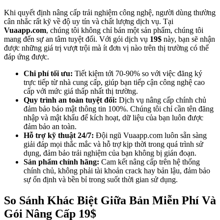
Khi quyết định nâng cấp trải nghiệm công nghệ, người dùng thường
cân nhắc rất kỹ về độ uy tín và chất lượng dịch vụ. Tại
Vuaapp.com
, chúng tôi không chỉ bán một sản phẩm, chúng tôi
mang đến sự an tâm tuyệt đối. Với gói dịch vụ
19$
này, bạn sẽ nhận
được những giá trị vượt trội mà ít đơn vị nào trên thị trường có thể
đáp ứng được.
Chi phí tối ưu:
Tiết kiệm tới 70-90% so với việc đăng ký
trực tiếp từ nhà cung cấp, giúp bạn tiếp cận công nghệ cao
cấp với mức giá thấp nhất thị trường.
Quy trình an toàn tuyệt đối:
Dịch vụ nâng cấp chính chủ
đảm bảo bảo mật thông tin 100%. Chúng tôi chỉ cần tên đăng
nhập và mật khẩu để kích hoạt, dữ liệu của bạn luôn được
đảm bảo an toàn.
Hỗ trợ kỹ thuật 24/7:
Đội ngũ Vuaapp.com luôn sẵn sàng
giải đáp mọi thắc mắc và hỗ trợ kịp thời trong quá trình sử
dụng, đảm bảo trải nghiệm của bạn không bị gián đoạn.
Sản phẩm chính hãng:
Cam kết nâng cấp trên hệ thống
chính chủ, không phải tài khoản crack hay bản lậu, đảm bảo
sự ổn định và bền bỉ trong suốt thời gian sử dụng.
So Sánh Khác Biệt Giữa Bản Miễn Phí Và
Gói Nâng Cấp 19$