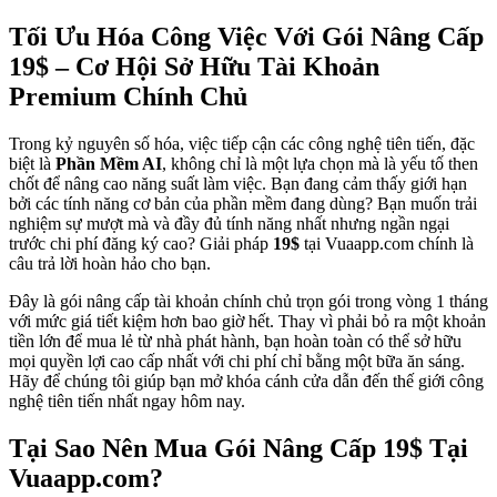
Tối Ưu Hóa Công Việc Với Gói Nâng Cấp
19$ – Cơ Hội Sở Hữu Tài Khoản
Premium Chính Chủ
Trong kỷ nguyên số hóa, việc tiếp cận các công nghệ tiên tiến, đặc
biệt là
Phần Mềm AI
, không chỉ là một lựa chọn mà là yếu tố then
chốt để nâng cao năng suất làm việc. Bạn đang cảm thấy giới hạn
bởi các tính năng cơ bản của phần mềm đang dùng? Bạn muốn trải
nghiệm sự mượt mà và đầy đủ tính năng nhất nhưng ngần ngại
trước chi phí đăng ký cao? Giải pháp
19$
tại Vuaapp.com chính là
câu trả lời hoàn hảo cho bạn.
Đây là gói nâng cấp tài khoản chính chủ trọn gói trong vòng 1 tháng
với mức giá tiết kiệm hơn bao giờ hết. Thay vì phải bỏ ra một khoản
tiền lớn để mua lẻ từ nhà phát hành, bạn hoàn toàn có thể sở hữu
mọi quyền lợi cao cấp nhất với chi phí chỉ bằng một bữa ăn sáng.
Hãy để chúng tôi giúp bạn mở khóa cánh cửa dẫn đến thế giới công
nghệ tiên tiến nhất ngay hôm nay.
Tại Sao Nên Mua Gói Nâng Cấp 19$ Tại
Vuaapp.com?