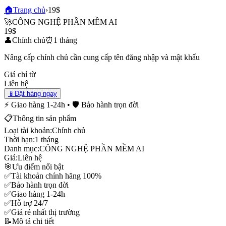
🏠
Trang chủ
›
19$
🚀
CÔNG NGHỆ PHẦN MỀM AI
19$
👤
Chính chủ
⏰
1 tháng
Nâng cấp chính chủ cần cung cấp tên đăng nhập và mật khẩu
Giá chỉ từ
Liên hệ
📱
Đặt hàng ngay
⚡ Giao hàng 1-24h • 🛡️ Bảo hành trọn đời
📋
Thông tin sản phẩm
Loại tài khoản:
Chính chủ
Thời hạn:
1 tháng
Danh mục:
CÔNG NGHỆ PHẦN MỀM AI
Giá:
Liên hệ
🎯
Ưu điểm nổi bật
✅
Tài khoản chính hãng 100%
✅
Bảo hành trọn đời
✅
Giao hàng 1-24h
✅
Hỗ trợ 24/7
✅
Giá rẻ nhất thị trường
📝
Mô tả chi tiết